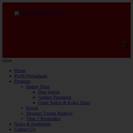
close
Home
Profil Perusahaan
Program
Happy Hour
Duo Satgas
Andien Paramesti
Ginet Valleri & Koko Tama
Kosek
Monggo Tresno Budoyo
Time 2 Remember
News & Highlights
Contact Us