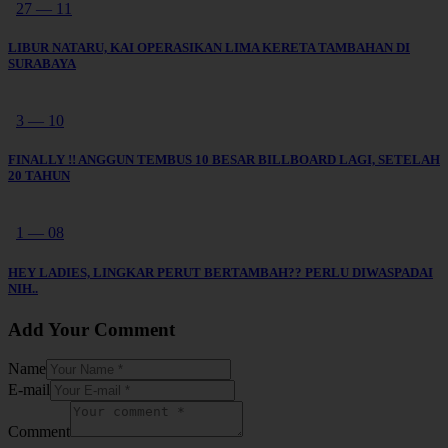
27 — 11
LIBUR NATARU, KAI OPERASIKAN LIMA KERETA TAMBAHAN DI
SURABAYA
3 — 10
FINALLY !! ANGGUN TEMBUS 10 BESAR BILLBOARD LAGI, SETELAH
20 TAHUN
1 — 08
HEY LADIES, LINGKAR PERUT BERTAMBAH?? PERLU DIWASPADAI
NIH..
Add Your Comment
Name
E-mail
Comment