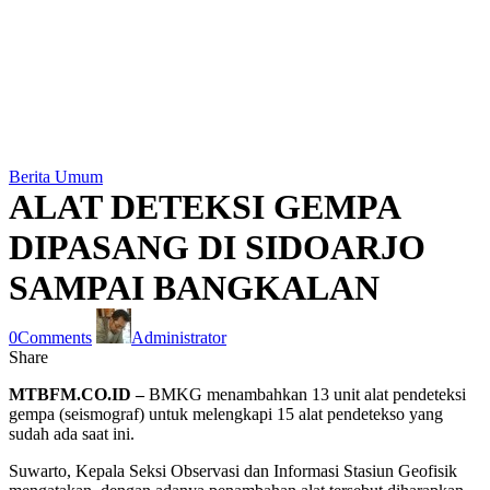
Berita Umum
ALAT DETEKSI GEMPA
DIPASANG DI SIDOARJO
SAMPAI BANGKALAN
0
Comments
Administrator
Share
MTBFM.CO.ID –
BMKG menambahkan 13 unit alat pendeteksi
gempa (seismograf) untuk melengkapi 15 alat pendetekso yang
sudah ada saat ini.
Suwarto, Kepala Seksi Observasi dan Informasi Stasiun Geofisik