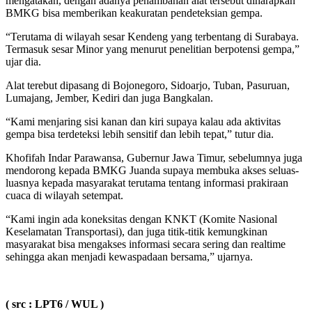
mengatakan, dengan adanya penambahan alat tersebut diharapkan
BMKG bisa memberikan keakuratan pendeteksian gempa.
“Terutama di wilayah sesar Kendeng yang terbentang di Surabaya.
Termasuk sesar Minor yang menurut penelitian berpotensi gempa,”
ujar dia.
Alat terebut dipasang di Bojonegoro, Sidoarjo, Tuban, Pasuruan,
Lumajang, Jember, Kediri dan juga Bangkalan.
“Kami menjaring sisi kanan dan kiri supaya kalau ada aktivitas
gempa bisa terdeteksi lebih sensitif dan lebih tepat,” tutur dia.
Khofifah Indar Parawansa, Gubernur Jawa Timur, sebelumnya juga
mendorong kepada BMKG Juanda supaya membuka akses seluas-
luasnya kepada masyarakat terutama tentang informasi prakiraan
cuaca di wilayah setempat.
“Kami ingin ada koneksitas dengan KNKT (Komite Nasional
Keselamatan Transportasi), dan juga titik-titik kemungkinan
masyarakat bisa mengakses informasi secara sering dan realtime
sehingga akan menjadi kewaspadaan bersama,” ujarnya.
( src : LPT6 / WUL )