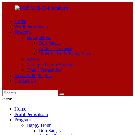
Home
Profil Perusahaan
Program
Happy Hour
Duo Satgas
Andien Paramesti
Ginet Valleri & Koko Tama
Kosek
Monggo Tresno Budoyo
Time 2 Remember
News & Highlights
Contact Us
close
Home
Profil Perusahaan
Program
Happy Hour
Duo Satgas