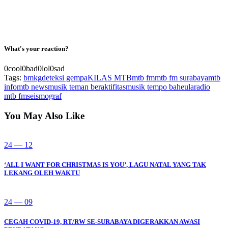
What's your reaction?
0
cool
0
bad
0
lol
0
sad
Tags:
bmkg
deteksi gempa
KILAS MTB
mtb fm
mtb fm surabaya
mtb
info
mtb news
musik teman beraktifitas
musik tempo baheula
radio
mtb fm
seismograf
You May Also Like
24 — 12
‘ALL I WANT FOR CHRISTMAS IS YOU’, LAGU NATAL YANG TAK
LEKANG OLEH WAKTU
24 — 09
CEGAH COVID-19, RT/RW SE-SURABAYA DIGERAKKAN AWASI