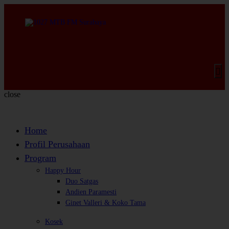
close
Home
Profil Perusahaan
Program
Happy Hour
Duo Satgas
Andien Paramesti
Ginet Valleri & Koko Tama
Kosek