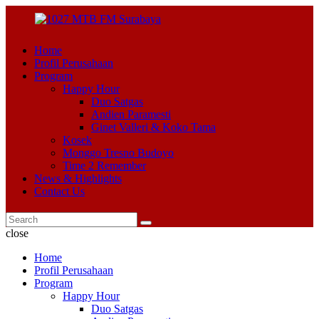
Home
Profil Perusahaan
Program
Happy Hour
Duo Satgas
Andien Paramesti
Ginet Valleri & Koko Tama
Kosek
Monggo Tresno Budoyo
Time 2 Remember
News & Highlights
Contact Us
close
Home
Profil Perusahaan
Program
Happy Hour
Duo Satgas