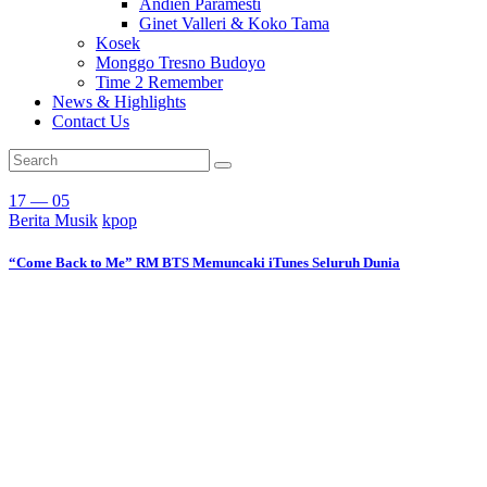
Andien Paramesti
Ginet Valleri & Koko Tama
Kosek
Monggo Tresno Budoyo
Time 2 Remember
News & Highlights
Contact Us
17 — 05
Berita Musik
kpop
“Come Back to Me” RM BTS Memuncaki iTunes Seluruh Dunia