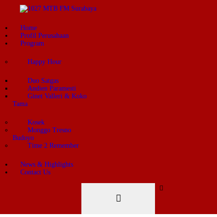
Home
Profil Perusahaan
Program
Happy Hour
Duo Satgas
Andien Paramesti
Ginet Valleri & Koko
Tama
Kosek
Monggo Tresno
Budoyo
Time 2 Remember
News & Highlights
Contact Us