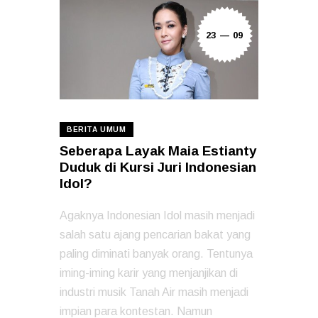
23 — 09
BERITA UMUM
Seberapa Layak Maia Estianty
Duduk di Kursi Juri Indonesian
Idol?
Agaknya Indonesian Idol masih menjadi
salah satu ajang pencarian bakat yang
paling diminati banyak orang. Tentunya
iming-iming karir yang menjanjikan di
industri musik Tanah Air masih menjadi
impian para kontestan. Namun