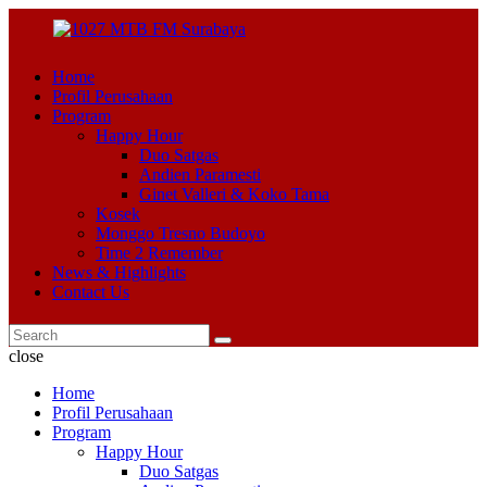
Home
Profil Perusahaan
Program
Happy Hour
Duo Satgas
Andien Paramesti
Ginet Valleri & Koko Tama
Kosek
Monggo Tresno Budoyo
Time 2 Remember
News & Highlights
Contact Us
close
Home
Profil Perusahaan
Program
Happy Hour
Duo Satgas