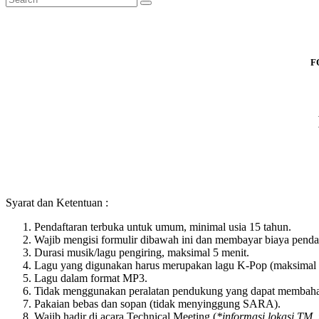
F
Syarat dan Ketentuan :
Pendaftaran terbuka untuk umum, minimal usia 15 tahun.
Wajib mengisi formulir dibawah ini dan membayar biaya pendaf
Durasi musik/lagu pengiring, maksimal 5 menit.
Lagu yang digunakan harus merupakan lagu K-Pop (maksimal 
Lagu dalam format MP3.
Tidak menggunakan peralatan pendukung yang dapat membahay
Pakaian bebas dan sopan (tidak menyinggung SARA).
Wajib hadir di acara Technical Meeting (
*informasi lokasi TM,