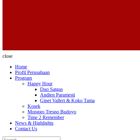
close
Home
Profil Perusahaan
Program
Happy Hour
Duo Satgas
Andien Paramesti
Ginet Valleri & Koko Tama
Kosek
Monggo Tresno Budoyo
Time 2 Remember
News & Highlights
Contact Us