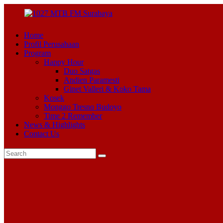
Home
Profil Perusahaan
Program
Happy Hour
Duo Satgas
Andien Paramesti
Ginet Valleri & Koko Tama
Kosek
Monggo Tresno Budoyo
Time 2 Remember
News & Highlights
Contact Us