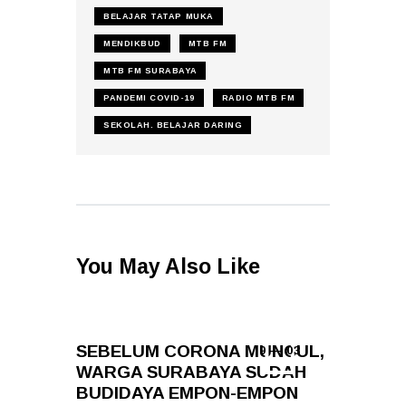
BELAJAR TATAP MUKA
MENDIKBUD
MTB FM
MTB FM SURABAYA
PANDEMI COVID-19
RADIO MTB FM
SEKOLAH. BELAJAR DARING
You May Also Like
SEBELUM CORONA MUNCUL,
9 — 03
WARGA SURABAYA SUDAH
BUDIDAYA EMPON-EMPON