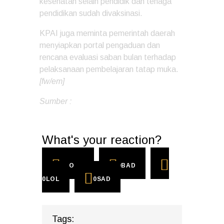
kesehatan selain pendidik dan tenaga
pendidikan sudah divaksinasi.
KPAI juga meminta pemerintah daerah
menyiapkan portal pengaduan dan
rencana evaluasi saban bulan terhadap
pelaksanaan pembelajaran tatap muka.
[fw/em]
Sumber :
VOA Indonesia
What's your reaction?
0
COOL
0
BAD
0
LOL
0
SAD
Tags: