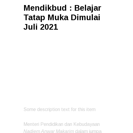
Mendikbud : Belajar
Tatap Muka Dimulai
Juli 2021
PEMERINTAH MEMUTUSKAN
UNTUK MENGIZINKAN
PEMBELAJARAN TATAP
MUKA SECARA TERBATAS
SETELAH SEMUA PENDIDIK
DAN TENAGA KEPENDIDIKAN
DIVAKSIN COVID-19.
Some description text for this item
Menteri Pendidikan dan Kebudayaan
Nadiem Anwar Makarim
dalam jumpa