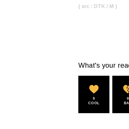
( src : DTK / M )
What's your rea
0
COOL
B