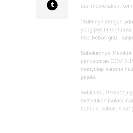
dan memetakan, kemud
“Buktinya dengan ad
yang positif tentunya
bisa bebas gitu,” lanju
Sebelumnya, Pemkot 
penyebaran COVID-19
menyulap asrama haji 
gejala.
Selain itu, Pemkot j
melakukan isolasi man
handuk, sabun, sikat g