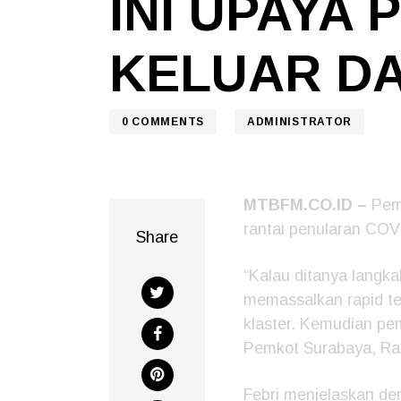
INI UPAYA
KELUAR DA
0
COMMENTS
ADMINISTRATOR
MTBFM.CO.ID –
Pemk
rantai penularan COVI
Share
“Kalau ditanya langk
memassalkan rapid t
klaster. Kemudian p
Pemkot Surabaya, Rab
Febri menjelaskan de