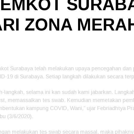
 PEMKOT SURAB
RI ZONA MERA
ot Surabaya telah melakukan upaya pencegahan dan
D-19 di Surabaya. Setiap langkah dilakukan secara terp
ah-langkah, selama ini kan sudah kami jabarkan. Langk
est, memassalkan tes swab. Kemudian memetakan pemb
embentukan kampung COVID, Wani,” ujar Febriadhtya P
u (3/6/2020).
ngan melakukan tes swab secara massal, maka pihakny