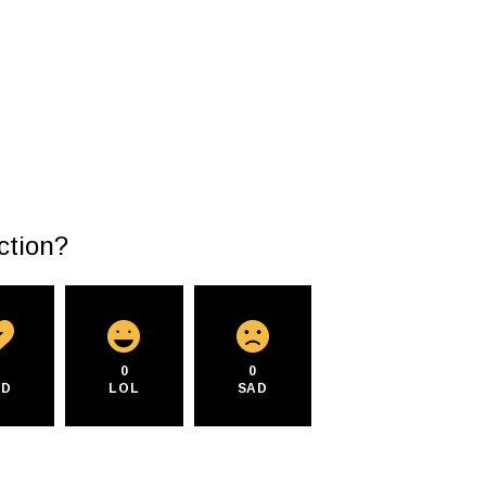
ction?
0
0
0
AD
LOL
SAD