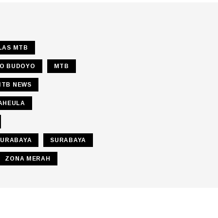
LAS MTB
O BUDOYO
MTB
MTB NEWS
AHEULA
SURABAYA
SURABAYA
ZONA MERAH