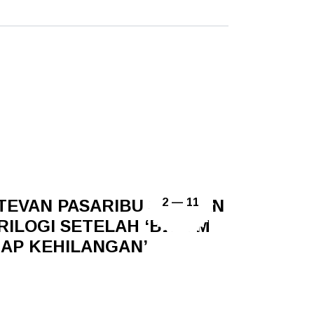
TEVAN PASARIBU SIAPKAN
2 — 11
RILOGI SETELAH ‘BELUM
IAP KEHILANGAN’