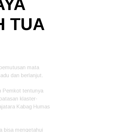
AYA
H TUA
 pemutusan mata
adu dan berlanjut.
ah Pemkot tentunya
atasan klaster-
rajatara Kabag Humas
a bisa mengetahui