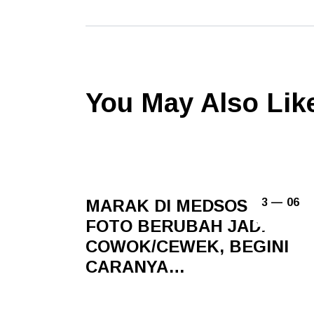
You May Also Lik
MARAK DI MEDSOS BIKIN
3 — 06
FOTO BERUBAH JADI
COWOK/CEWEK, BEGINI
CARANYA…