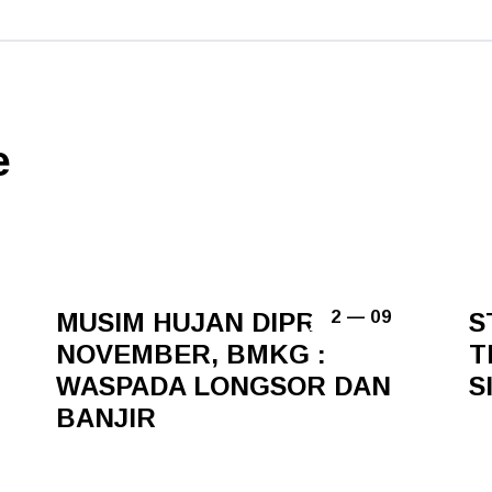
e
MUSIM HUJAN DIPREDIKSI
S
2 — 09
NOVEMBER, BMKG :
T
WASPADA LONGSOR DAN
S
BANJIR