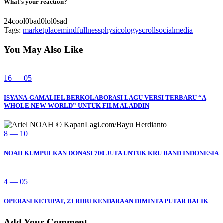
What's your reaction?
24
cool
0
bad
0
lol
0
sad
Tags:
marketplace
mindfullness
physicology
scroll
socialmedia
You May Also Like
16 — 05
ISYANA-GAMALIEL BERKOLABORASI LAGU VERSI TERBARU “A
WHOLE NEW WORLD” UNTUK FILM ALADDIN
8 — 10
NOAH KUMPULKAN DONASI 700 JUTA UNTUK KRU BAND INDONESIA
4 — 05
OPERASI KETUPAT, 23 RIBU KENDARAAN DIMINTA PUTAR BALIK
Add Your Comment