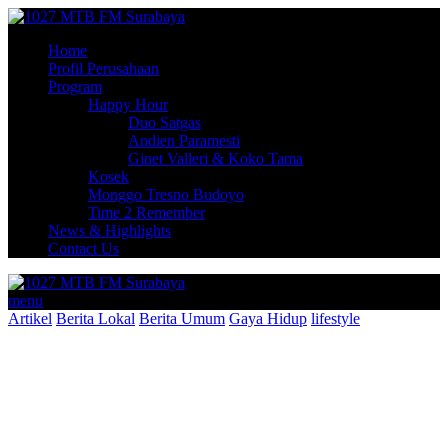
Home
Profil Perusahaan
Program
Happy Hour
Duo Satgas
Andien Paramesti
Ginet Valleri & Koko Tama
Kosek
Monggo Tresno Budoyo
Time 2 Remember
News & Highlights
Contact Us
menu
Artikel
Berita Lokal
Berita Umum
Gaya Hidup
lifestyle