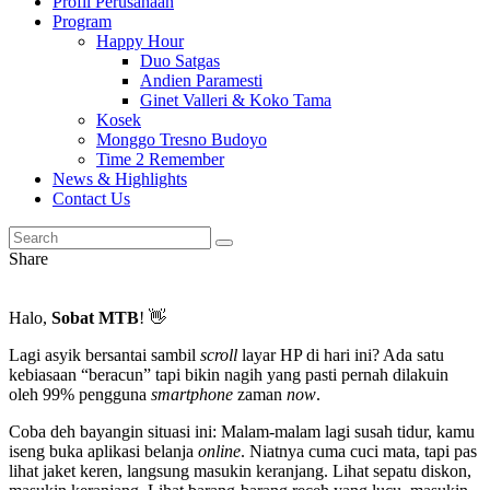
Profil Perusahaan
Program
Happy Hour
Duo Satgas
Andien Paramesti
Ginet Valleri & Koko Tama
Kosek
Monggo Tresno Budoyo
Time 2 Remember
News & Highlights
Contact Us
Share
Halo,
Sobat MTB
! 👋
Lagi asyik bersantai sambil
scroll
layar HP di hari ini? Ada satu
kebiasaan “beracun” tapi bikin nagih yang pasti pernah dilakuin
oleh 99% pengguna
smartphone
zaman
now
.
Coba deh bayangin situasi ini: Malam-malam lagi susah tidur, kamu
iseng buka aplikasi belanja
online
. Niatnya cuma cuci mata, tapi pas
lihat jaket keren, langsung masukin keranjang. Lihat sepatu diskon,