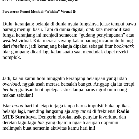
Pergeseran Fungsi Menjadi “Wishlist” Virtual 📝
Dulu, keranjang belanja di dunia nyata fungsinya jelas: tempat bawa
barang menuju kasir. Tapi di dunia digital, otak kita memodifikasi
fungsi keranjang ini menjadi semacam “gudang penyimpanan” atau
wishlist
virtual. Kita merasa sayang kalau barang incaran itu hilang
dari
timeline
, jadi keranjang belanja dipakai sebagai fitur
bookmark
biar gampang dicari lagi kalau suatu saat mendadak dapet rezeki
nomplok.
Jadi, kalau kamu hobi ninggalin keranjang belanjaan yang udah
overload
, nggak usah merasa bersalah banget. Anggap aja itu terapi
healing
gratisan buat ngelepas stres tanpa harus ngorbanin uang
makan sebulan!
Biar
mood
hari ini tetap terjaga tanpa harus impulsif buka aplikasi
belanja lagi, mending langsung aja
stay tuned
di frekuensi
Radio
MTB Surabaya
. Dengerin obrolan asik penyiar favoritmu dan
deretan lagu-lagu
hits
yang dijamin ngasih asupan dopamin
melimpah buat nemenin aktivitas kamu hari ini!