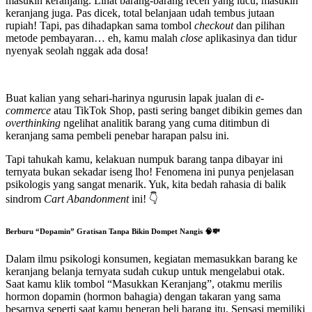
masukin keranjang. Lihat barang-barang receh yang lucu, masukin
keranjang juga. Pas dicek, total belanjaan udah tembus jutaan
rupiah! Tapi, pas dihadapkan sama tombol
checkout
dan pilihan
metode pembayaran… eh, kamu malah
close
aplikasinya dan tidur
nyenyak seolah nggak ada dosa!
Buat kalian yang sehari-harinya ngurusin lapak jualan di
e-
commerce
atau TikTok Shop, pasti sering banget dibikin gemes dan
overthinking
ngelihat analitik barang yang cuma ditimbun di
keranjang sama pembeli penebar harapan palsu ini.
Tapi tahukah kamu, kelakuan numpuk barang tanpa dibayar ini
ternyata bukan sekadar iseng lho! Fenomena ini punya penjelasan
psikologis yang sangat menarik. Yuk, kita bedah rahasia di balik
sindrom
Cart Abandonment
ini! 👇
Berburu “Dopamin” Gratisan Tanpa Bikin Dompet Nangis 🧠💸
Dalam ilmu psikologi konsumen, kegiatan memasukkan barang ke
keranjang belanja ternyata sudah cukup untuk mengelabui otak.
Saat kamu klik tombol “Masukkan Keranjang”, otakmu merilis
hormon dopamin (hormon bahagia) dengan takaran yang sama
besarnya seperti saat kamu beneran beli barang itu. Sensasi memiliki