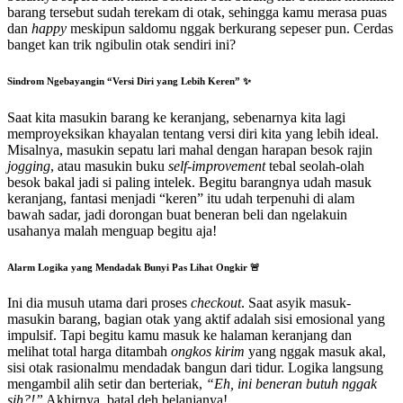
barang tersebut sudah terekam di otak, sehingga kamu merasa puas
dan
happy
meskipun saldomu nggak berkurang sepeser pun. Cerdas
banget kan trik ngibulin otak sendiri ini?
Sindrom Ngebayangin “Versi Diri yang Lebih Keren” ✨
Saat kita masukin barang ke keranjang, sebenarnya kita lagi
memproyeksikan khayalan tentang versi diri kita yang lebih ideal.
Misalnya, masukin sepatu lari mahal dengan harapan besok rajin
jogging
, atau masukin buku
self-improvement
tebal seolah-olah
besok bakal jadi si paling intelek. Begitu barangnya udah masuk
keranjang, fantasi menjadi “keren” itu udah terpenuhi di alam
bawah sadar, jadi dorongan buat beneran beli dan ngelakuin
usahanya malah menguap begitu aja!
Alarm Logika yang Mendadak Bunyi Pas Lihat Ongkir 🚨
Ini dia musuh utama dari proses
checkout
. Saat asyik masuk-
masukin barang, bagian otak yang aktif adalah sisi emosional yang
impulsif. Tapi begitu kamu masuk ke halaman keranjang dan
melihat total harga ditambah
ongkos kirim
yang nggak masuk akal,
sisi otak rasionalmu mendadak bangun dari tidur. Logika langsung
mengambil alih setir dan berteriak,
“Eh, ini beneran butuh nggak
sih?!”
Akhirnya, batal deh belanjanya!